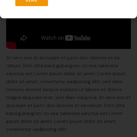
SEND
At vero eos et accusam et justo duo dolores et ea
rebum. Stet clita kasd gubergren, no sea takimata
sanctus est Lorem ipsum dolor sit amet. Lorem ipsum
dolor sit amet, consetetur sadipscing elitr, sed diam
nonumy eirmod tempor invidunt ut labore et dolore
magna aliquyam erat, sed diam voluptua. At vero eos et
accusam et justo duo dolores et ea rebum. Stet clita
kasd gubergren, no sea takimata sanctus est Lorem
ipsum dolor sit amet. Lorem ipsum dolor sit amet,
consetetur sadipscing elitr.