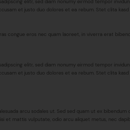
sadipscing elitr, sed diam nonumy eirmod tempor invidun
accusam et justo duo dolores et ea rebum. Stet clita kas
ras congue eros nec quam laoreet, in viverra erat bibend
sadipscing elitr, sed diam nonumy eirmod tempor invidun
accusam et justo duo dolores et ea rebum. Stet clita kas
alesuada arcu sodales ut. Sed sed quam ut ex bibendum 
si et mattis vulputate, odio arcu aliquet metus, nec dapibu