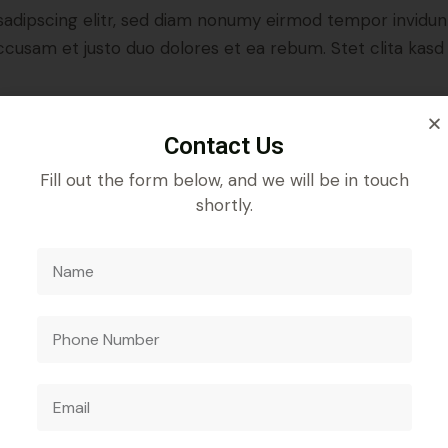
sadipscing elitr, sed diam nonumy eirmod tempor invidun
accusam et justo duo dolores et ea rebum. Stet clita kas
Contact Us
Fill out the form below, and we will be in touch
shortly.