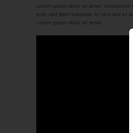
Lorem ipsum dolor sit amet, consetetur 
erat, sed diam voluptua. At vero eos et 
Lorem ipsum dolor sit amet.