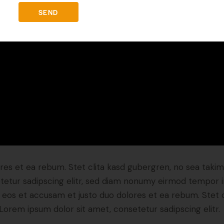
SEND
res et ea rebum. Stet clita kasd gubergren, no sea taki
tetur sadipscing elitr, sed diam nonumy eirmod tempor i
o eos et accusam et justo duo dolores et ea rebum. Stet 
Lorem ipsum dolor sit amet, consetetur sadipscing elitr.