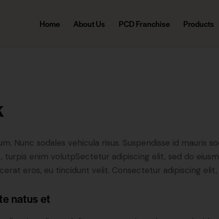
Home
About Us
PCD Franchise
Products
k
lum. Nunc sodales vehicula risus. Suspendisse id mauris sod
t, turpis enim volutpSectetur adipiscing elit, sed do eius
erat eros, eu tincidunt velit. Consectetur adipiscing elit, 
te natus et