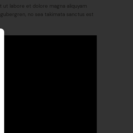
t ut labore et dolore magna aliquyam
d gubergren, no sea takimata sanctus est