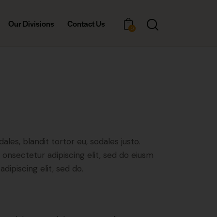
Our Divisions
Contact Us
0
ales, blandit tortor eu, sodales justo.
m onsectetur adipiscing elit, sed do eiusm
adipiscing elit, sed do.